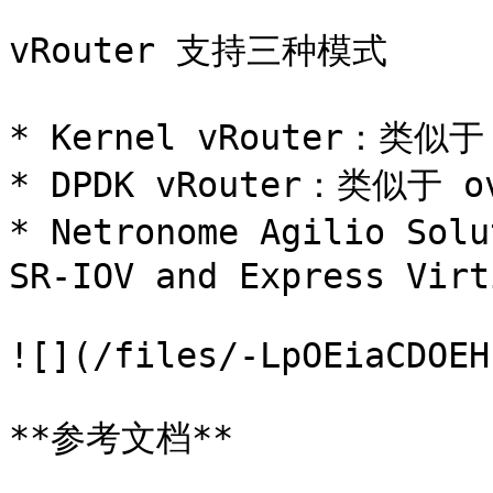
vRouter 支持三种模式

* Kernel vRouter：类似于
* DPDK vRouter：类似于 ov
* Netronome Agilio So
SR-IOV and Express Virt
![](/files/-LpOEiaCDOEH
**参考文档**
