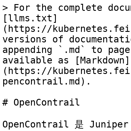
> For the complete docu
[llms.txt]
(https://kubernetes.fei
versions of documentati
appending `.md` to page
available as [Markdown]
(https://kubernetes.fei
pencontrail.md).

# OpenContrail

OpenContrail 是 Ju