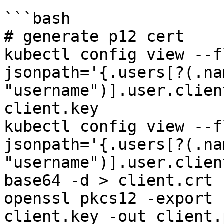
```bash

# generate p12 cert

kubectl config view --f
jsonpath='{.users[?(.na
"username")].user.clien
client.key

kubectl config view --f
jsonpath='{.users[?(.na
"username")].user.clien
base64 -d > client.crt

openssl pkcs12 -export 
client.key -out client.p