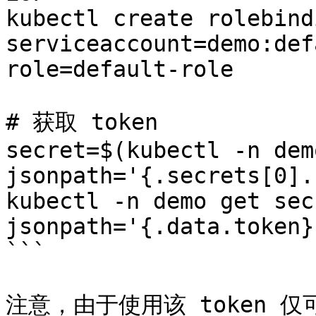
kubectl create rolebind
serviceaccount=demo:def
role=default-role

# 获取 token

secret=$(kubectl -n dem
jsonpath='{.secrets[0].
kubectl -n demo get sec
jsonpath='{.data.token}
```

注意，由于使用该 token 仅可