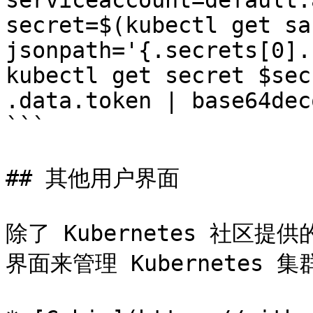
serviceaccount=default:
secret=$(kubectl get sa
jsonpath='{.secrets[0].
kubectl get secret $sec
.data.token | base64dec
```

## 其他用户界面

除了 Kubernetes 社区提
界面来管理 Kubernetes 集群