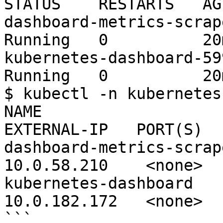
STATUS    RESTARTS   AGE
dashboard-metrics-scraper
Running   0          20m
kubernetes-dashboard-5996
Running   0          20m
$ kubectl -n kubernetes
NAME                     
EXTERNAL-IP   PORT(S)  
dashboard-metrics-scraper
10.0.58.210    <none>  
kubernetes-dashboard     
10.0.182.172   <none>  
```
