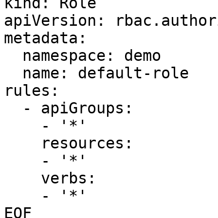
kind: Role

apiVersion: rbac.author
metadata:

  namespace: demo

  name: default-role

rules:

  - apiGroups:

    - '*'

    resources:

    - '*'

    verbs:

    - '*'

EOF
