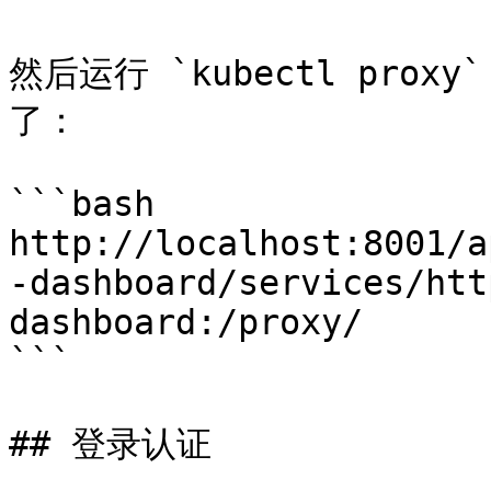
然后运行 `kubectl pro
了：

```bash

http://localhost:8001/a
-dashboard/services/htt
dashboard:/proxy/

```

## 登录认证
