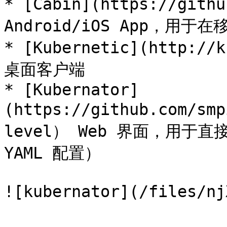
* [Cabin](https://gith
Android/iOS App，用于在移
* [Kubernetic](http://k
桌面客户端

* [Kubernator]
(https://github.com/s
level） Web 界面，用于直接
YAML 配置）
