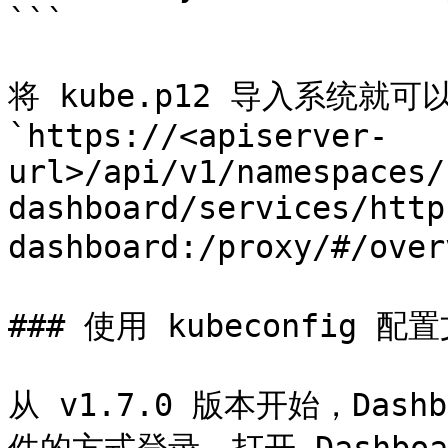
```

将 kube.p12 导入系统就
`https://<apiserver-
url>/api/v1/namespaces/
dashboard/services/http
dashboard:/proxy/#/ove
### 使用 kubeconfig 配
从 v1.7.0 版本开始，Dashb