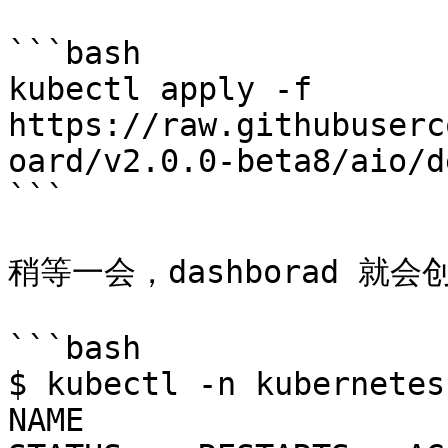
```bash

kubectl apply -f 
https://raw.githubuserc
oard/v2.0.0-beta8/aio/d
```

稍等一会，dashborad 就会创
```bash

$ kubectl -n kubernetes
NAME                    