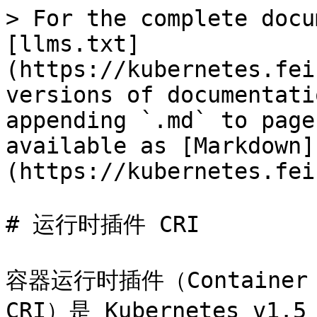
> For the complete docu
[llms.txt]
(https://kubernetes.fei
versions of documentati
appending `.md` to page
available as [Markdown]
(https://kubernetes.fei
# 运行时插件 CRI

容器运行时插件（Container R
CRI）是 Kubernetes v