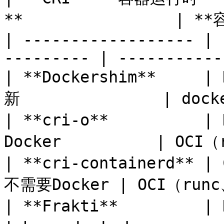
**                | **
| ------------------ | 
--------- | -----------
| **Dockershim**    
新               | docke
| **cri-o**          
Docker          | OCI（
| **cri-containerd** |
不需要Docker | OCI（runc、
| **Frakti**         | Kubernet