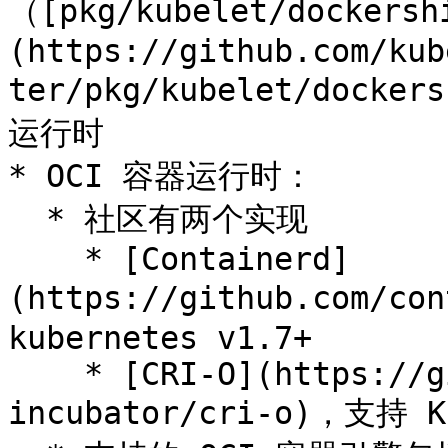
（[pkg/kubelet/dockersh
(https://github.com/kub
ter/pkg/kubelet/do
运行时

* OCI 容器运行时：

  * 社区有两个实现

    * [Containerd]
(https://github.com/co
kubernetes v1.7+

    * [CRI-O](https://github.com/kubernetes-
incubator/cri-o)，支持 Ku