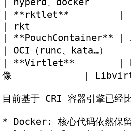
| hyperd、docker        
| **rktlet**         | Kubernete
| rkt                   
| **PouchContainer** | Alibaba   
| OCI（runc、kata…）     
| **Virtlet**        
像             | Libvir
目前基于 CRI 容器引擎已经
* Docker: 核心代码依然保留