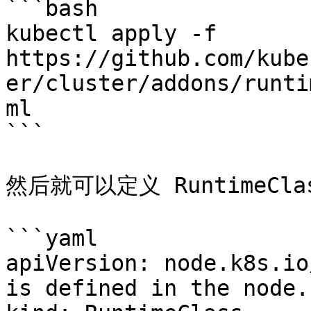
```bash

kubectl apply -f 
https://github.com/kube
er/cluster/addons/runti
ml

```

然后就可以定义 RuntimeClas
```yaml

apiVersion: node.k8s.io
is defined in the node.