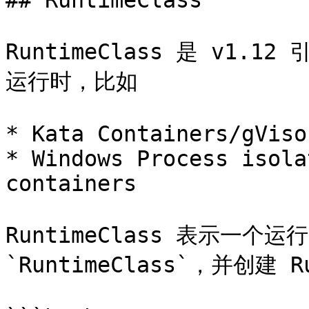
## RuntimeClass

RuntimeClass 是 v1.
运行时，比如

* Kata Containers/gViso
* Windows Process isola
containers

RuntimeClass 表示一
`RuntimeClass`，并创建 Ru