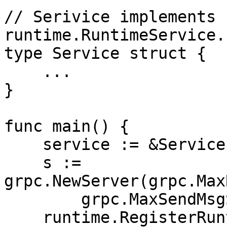
// Serivice implements 
runtime.RuntimeService.

type Service struct {

    ...

}

func main() {

    service := &Service{}

    s := 
grpc.NewServer(grpc.Max
        grpc.MaxSendMsgSize(maxMsgSize))

    runtime.RegisterRuntimeServiceServer(s, 