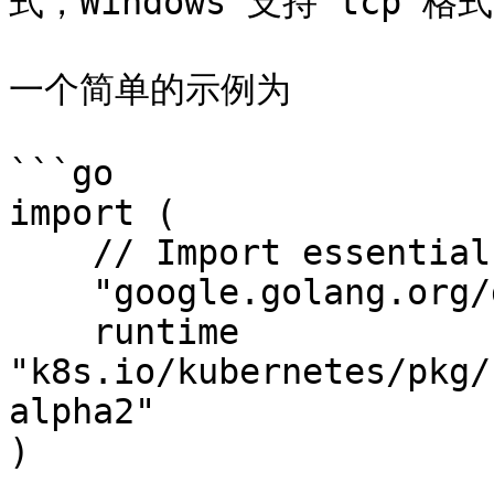
式，Windows 支持 tcp 格式
一个简单的示例为

```go

import (

    // Import essential packages

    "google.golang.org/grpc"

    runtime 
"k8s.io/kubernetes/pkg/
alpha2"

)
