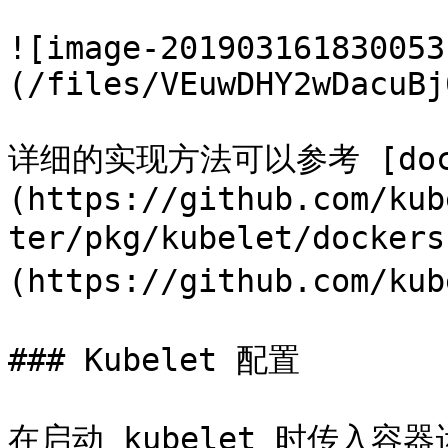
![image-201903161830053
(/files/VEuwDHY2wDacuBj
详细的实现方法可以参考 [dock
(https://github.com/kub
ter/pkg/kubelet/docker
(https://github.com/kub
### Kubelet 配置

在启动 kubelet 时传入容器