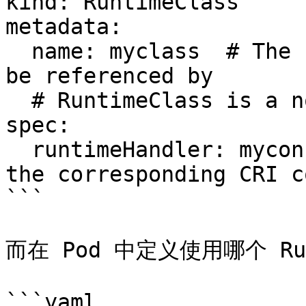
kind: RuntimeClass

metadata:

  name: myclass  # The name the RuntimeClass will 
be referenced by

  # RuntimeClass is a non-namespaced resource

spec:

  runtimeHandler: myconfiguration  # The name of 
the corresponding CRI c
```

而在 Pod 中定义使用哪个 Runt
```yaml
