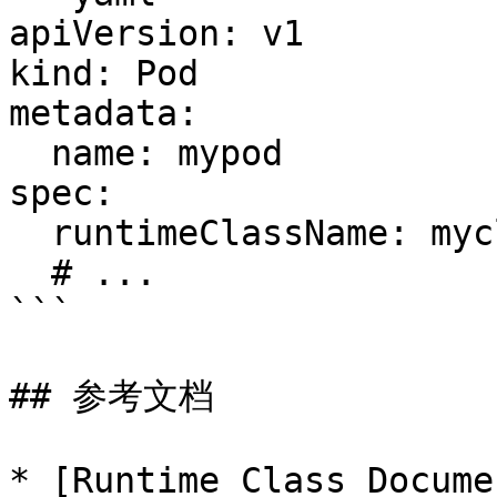
apiVersion: v1

kind: Pod

metadata:

  name: mypod

spec:

  runtimeClassName: myclass

  # ...

```

## 参考文档

* [Runtime Class Docume