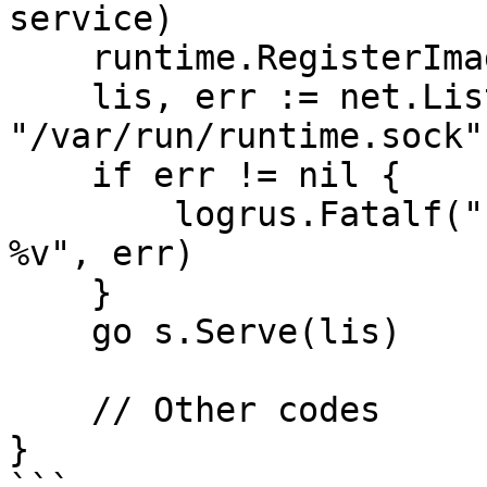
service)

    runtime.RegisterImageServiceServer(s, service)

    lis, err := net.Listen("unix", 
"/var/run/runtime.sock")
    if err != nil {

        logrus.Fatalf("Failed to create listener: 
%v", err)

    }

    go s.Serve(lis)

    // Other codes

}
