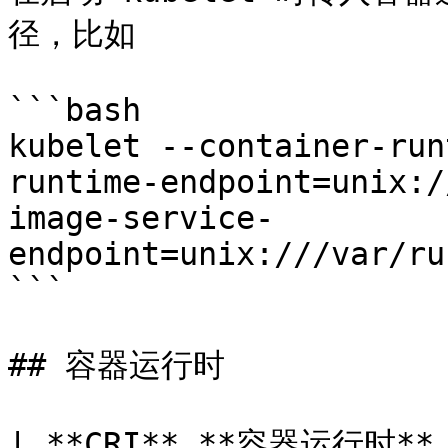
径，比如

```bash

kubelet --container-run
runtime-endpoint=unix:/
image-service-
endpoint=unix:///var/ru
```

## 容器运行时

| **CRI** **容器运行时**