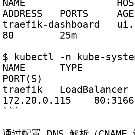
NAME                HOSTS               
ADDRESS   PORTS     AGE

traefik-dashboard   ui.ingress
80        25m

$ kubectl -n kube-syste
NAME      TYPE           
PORT(S)                
traefik   LoadBalancer   
172.20.0.115    80:3166
```

通过配置 DNS 解析（CNAME 记