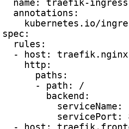
  name: traefik-ingress

  annotations:

    kubernetes.io/ingress.class: traefik

spec:

  rules:

  - host: traefik.nginx.io

    http:

      paths:

      - path: /

        backend:

          serviceName: nginx

          servicePort: 80

  - host: traefik.frontend.io
