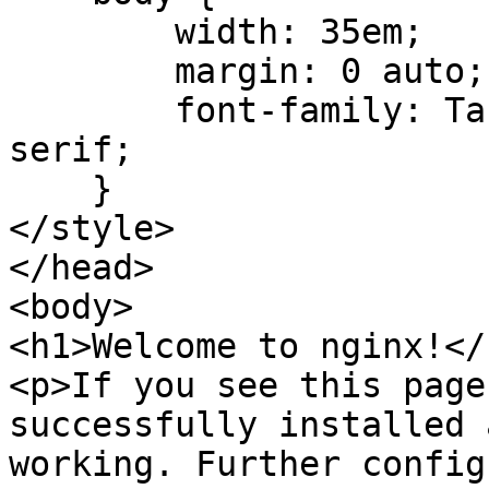
        width: 35em;

        margin: 0 auto;

        font-family: Tahoma, Verdana, Arial, sans-
serif;

    }

</style>

</head>

<body>

<h1>Welcome to nginx!</h
<p>If you see this page
successfully installed a
working. Further config