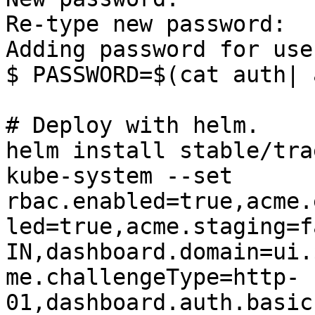
Re-type new password:

Adding password for use
$ PASSWORD=$(cat auth| 
# Deploy with helm.

helm install stable/tra
kube-system --set 
rbac.enabled=true,acme.
led=true,acme.staging=f
IN,dashboard.domain=ui.
me.challengeType=http-
01,dashboard.auth.basic