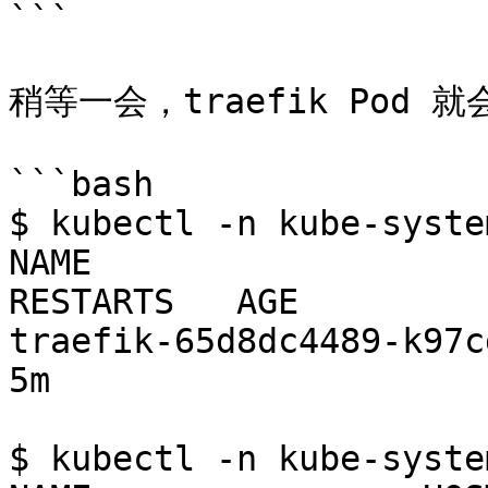
```

稍等一会，traefik Pod 
```bash

$ kubectl -n kube-syste
NAME                     
RESTARTS   AGE

traefik-65d8dc4489-k97cg   
5m

$ kubectl -n kube-syste