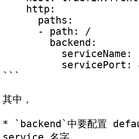
    http:

      paths:

      - path: /

        backend:

          serviceName: frontend

          servicePort: 80

```

其中，

* `backend`中要配置 defa
service 名字
