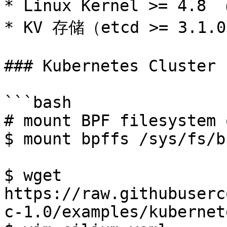
* Linux Kernel >= 4.8 
* KV 存储（etcd >= 3.1.0
### Kubernetes Cluster

```bash

# mount BPF filesystem 
$ mount bpffs /sys/fs/b
$ wget 
https://raw.githubuserc
c-1.0/examples/kubernet