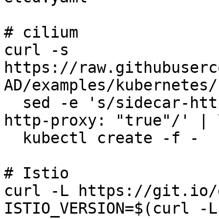
# cilium

curl -s 
https://raw.githubuserc
AD/examples/kubernetes/
  sed -e 's/sidecar-http-proxy: "false"/sidecar-
http-proxy: "true"/' | \
  kubectl create -f -

# Istio

curl -L https://git.io/
ISTIO_VERSION=$(curl -L 