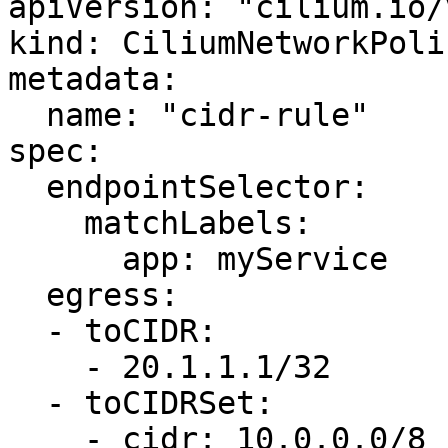
apiVersion: "cilium.io/v
kind: CiliumNetworkPolic
metadata:

  name: "cidr-rule"

spec:

  endpointSelector:

    matchLabels:

      app: myService

  egress:

  - toCIDR:

    - 20.1.1.1/32

  - toCIDRSet:

    - cidr: 10.0.0.0/8
