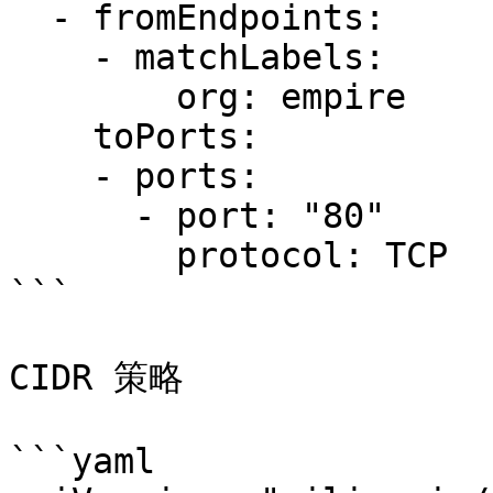
  - fromEndpoints:

    - matchLabels:

        org: empire

    toPorts:

    - ports:

      - port: "80"

        protocol: TCP

```

CIDR 策略

```yaml
