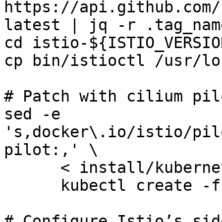
https://api.github.com/
latest | jq -r .tag_name
cd istio-${ISTIO_VERSION
cp bin/istioctl /usr/lo
# Patch with cilium pilo
sed -e 
's,docker\.io/istio/pil
pilot:,' \

      < install/kubernetes/istio.yaml | \

      kubectl create -f -

# Configure Istio’s sid