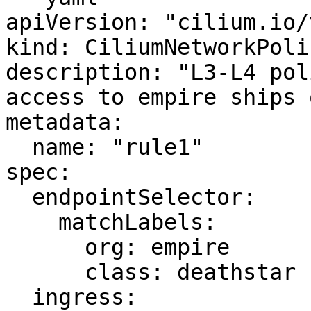
apiVersion: "cilium.io/v
kind: CiliumNetworkPolic
description: "L3-L4 pol
access to empire ships 
metadata:

  name: "rule1"

spec:

  endpointSelector:

    matchLabels:

      org: empire

      class: deathstar

  ingress:
