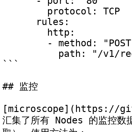
      - port: "80"

        protocol: TCP

      rules:

        http:

        - method: "POST"

          path: "/v1/request-landing"

```

## 监控

[microscope](https://gi
汇集了所有 Nodes 的监控数据（