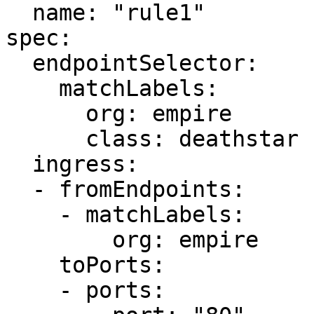
  name: "rule1"

spec:

  endpointSelector:

    matchLabels:

      org: empire

      class: deathstar

  ingress:

  - fromEndpoints:

    - matchLabels:

        org: empire

    toPorts:

    - ports:
