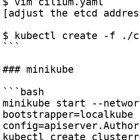
$ vim cilium.yaml

[adjust the etcd address
$ kubectl create -f ./c
```

### minikube

```bash

minikube start --networ
bootstrapper=localkube 
config=apiserver.Author
kubectl create clusterr