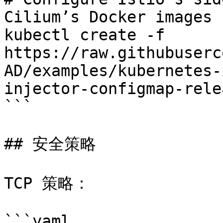
Cilium’s Docker images 
kubectl create -f 
https://raw.githubuserc
AD/examples/kubernetes-
injector-configmap-rele
```

## 安全策略

TCP 策略：

```yaml
