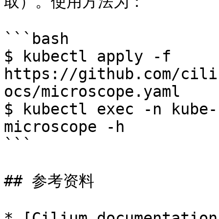
取）。使用方法为：

```bash

$ kubectl apply -f

https://github.com/cili
ocs/microscope.yaml

$ kubectl exec -n kube-
microscope -h

```

## 参考资料

* [Cilium documentation