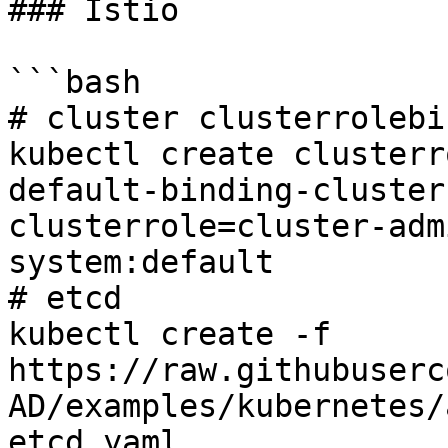
### Istio

```bash

# cluster clusterrolebi
kubectl create clusterr
default-binding-cluster
clusterrole=cluster-adm
system:default

# etcd

kubectl create -f 
https://raw.githubuserc
AD/examples/kubernetes/
etcd.yaml
