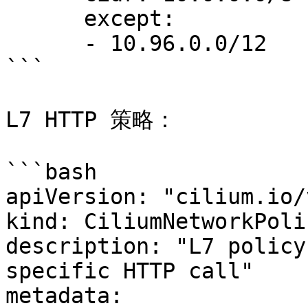
      except:

      - 10.96.0.0/12

```

L7 HTTP 策略：

```bash

apiVersion: "cilium.io/v
kind: CiliumNetworkPolic
description: "L7 policy
specific HTTP call"

metadata:
