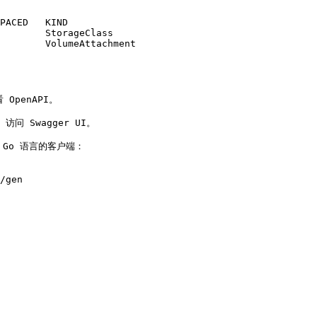
PACED   KIND

        StorageClass

        VolumeAttachment

 OpenAPI。

 访问 Swagger UI。

Go 语言的客户端：

/gen
