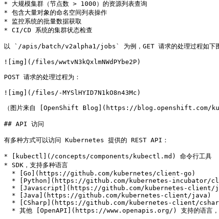
* 大规模集群（节点数 > 1000）的资源列表查询

* 包含大量对象的命名空间列表操作

* 监控系统的批量数据获取

* CI/CD 系统的集群状态检查

以 `/apis/batch/v2alpha1/jobs` 为例，GET 请求的处理过程如下
![img](/files/wwtvN3kQxlmNWdPYbe2P)

POST 请求的处理过程为：

![img](/files/-MYSlHYID7N1kO8n43Mc)

（图片来自 [OpenShift Blog](https://blog.openshift.com/kub
## API 访问

有多种方式可以访问 Kubernetes 提供的 REST API：

* [kubectl](/concepts/components/kubectl.md) 命令行工具

* SDK，支持多种语言

  * [Go](https://github.com/kubernetes/client-go)

  * [Python](https://github.com/kubernetes-incubator/client-python)

  * [Javascript](https://github.com/kubernetes-client/javascript)

  * [Java](https://github.com/kubernetes-client/java)

  * [CSharp](https://github.com/kubernetes-client/csharp)

  * 其他 [OpenAPI](https://www.openapis.org/) 支持的语言，可以通过 [gen](https://github.com/kubernetes-client/gen) 工具生成相应的 client
