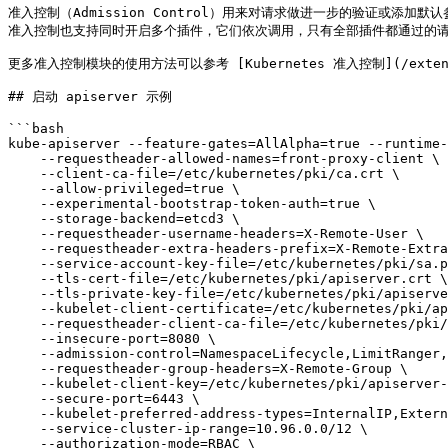
准入控制（Admission Control）用来对请求做进一步的验证或
准入控制也支持同时开启多个插件，它们依次调用，只有全部插件都通过的请
更多准入控制模块的使用方法可以参考 [Kubernetes 准入控制](/extension
## 启动 apiserver 示例

```bash

kube-apiserver --feature-gates=AllAlpha=true --runtime-
    --requestheader-allowed-names=front-proxy-client \

    --client-ca-file=/etc/kubernetes/pki/ca.crt \

    --allow-privileged=true \

    --experimental-bootstrap-token-auth=true \

    --storage-backend=etcd3 \

    --requestheader-username-headers=X-Remote-User \

    --requestheader-extra-headers-prefix=X-Remote-Extra- \

    --service-account-key-file=/etc/kubernetes/pki/sa.pub \

    --tls-cert-file=/etc/kubernetes/pki/apiserver.crt \

    --tls-private-key-file=/etc/kubernetes/pki/apiserver.key \

    --kubelet-client-certificate=/etc/kubernetes/pki/apiserver-kubelet-client.crt \

    --requestheader-client-ca-file=/etc/kubernetes/pki/front-proxy-ca.crt \

    --insecure-port=8080 \

    --admission-control=NamespaceLifecycle,LimitRanger,ServiceAccount,PersistentVolumeLabel,DefaultStorageClass,ResourceQuota,DefaultTolerationSeconds \

    --requestheader-group-headers=X-Remote-Group \

    --kubelet-client-key=/etc/kubernetes/pki/apiserver-kubelet-client.key \

    --secure-port=6443 \

    --kubelet-preferred-address-types=InternalIP,ExternalIP,Hostname \

    --service-cluster-ip-range=10.96.0.0/12 \

    --authorization-mode=RBAC \
