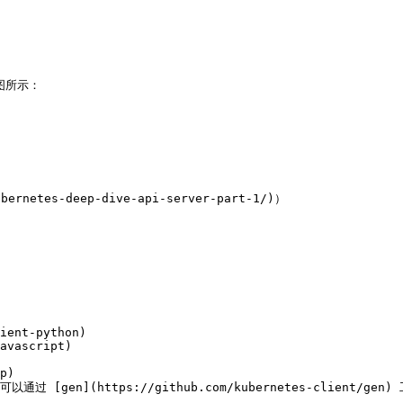
图所示：

ernetes-deep-dive-api-server-part-1/)）
