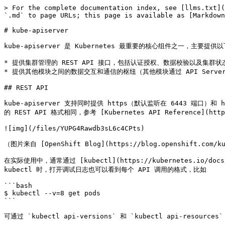
> For the complete documentation index, see [llms.txt](
`.md` to page URLs; this page is available as [Markdown
# kube-apiserver

kube-apiserver 是 Kubernetes 最重要的核心组件之一，主要提供以
* 提供集群管理的 REST API 接口，包括认证授权、数据校验以及集群状
* 提供其他模块之间的数据交互和通信的枢纽（其他模块通过 API Server 查
## REST API

kube-apiserver 支持同时提供 https（默认监听在 6443 端口
的 REST API 格式相同，参考 [Kubernetes API Reference](http
![img](/files/YUPG4Rawdb3sL6c4CPts)

（图片来自 [OpenShift Blog](https://blog.openshift.com/kub
在实际使用中，通常通过 [kubectl](https://kubernetes.io/docs
kubectl 时，打开调试日志也可以看到每个 API 调用的格式，比如

```bash

$ kubectl --v=8 get pods

```

可通过 `kubectl api-versions` 和 `kubectl api-resourc