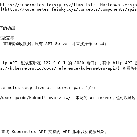
https://kubernetes.feisky.xyz/llms.txt). Markdown versio
](https://kubernetes.feisky.xyz/concepts/components/apis
下的功能

态变更等

询或修改数据，只有 API Server 才直接操作 etcd）

）和 http API（默认监听在 127.0.0.1 的 8080 端口），其中 h
s://kubernetes.io/docs/reference/kubernetes-api/) 查
ernetes-deep-dive-api-server-part-1/)）

/user-guide/kubectl-overview/) 来访问 apiserver，也可以通
es` 查询 Kubernetes API 支持的 API 版本以及资源对象。
