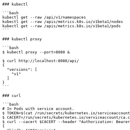
### kubectl

```bash

kubectl get --raw /api/v1/namespaces

kubectl get --raw /apis/metrics.k8s.io/v1beta1/nodes

kubectl get --raw /apis/metrics.k8s.io/v1beta1/pods

```

### kubectl proxy

```bash

$ kubectl proxy --port=8080 &

$ curl http://localhost:8080/api/

{

  "versions": [

    "v1"

  ]

}

```

### curl

```bash

# In Pods with service account.

$ TOKEN=$(cat /run/secrets/kubernetes.io/serviceaccount
$ CACERT=/run/secrets/kubernetes.io/serviceaccount/ca.c
$ curl --cacert $CACERT --header "Authorization: Bearer
{
