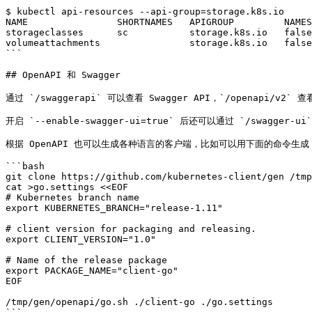
$ kubectl api-resources --api-group=storage.k8s.io

NAME                SHORTNAMES   APIGROUP         NAMES
storageclasses      sc           storage.k8s.io   false
volumeattachments                storage.k8s.io   false
```

## OpenAPI 和 Swagger

通过 `/swaggerapi` 可以查看 Swagger API，`/openapi/v2` 查看
开启 `--enable-swagger-ui=true` 后还可以通过 `/swagger-ui`
根据 OpenAPI 也可以生成各种语言的客户端，比如可以用下面的命令生成 
```bash

git clone https://github.com/kubernetes-client/gen /tmp
cat >go.settings <<EOF

# Kubernetes branch name

export KUBERNETES_BRANCH="release-1.11"

# client version for packaging and releasing.

export CLIENT_VERSION="1.0"

# Name of the release package

export PACKAGE_NAME="client-go"

EOF

/tmp/gen/openapi/go.sh ./client-go ./go.settings
