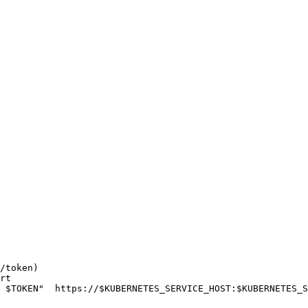
/token)

rt

 $TOKEN"  https://$KUBERNETES_SERVICE_HOST:$KUBERNETES_S