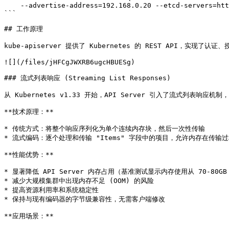
    --advertise-address=192.168.0.20 --etcd-servers=http://127.0.0.1:2379

```

## 工作原理

kube-apiserver 提供了 Kubernetes 的 REST API，
![](/files/jHFCgJWXRB6ugcHBUESg)

### 流式列表响应 (Streaming List Responses)

从 Kubernetes v1.33 开始，API Server 引入了流式列表响应机
**技术原理：**

* 传统方式：将整个响应序列化为单个连续内存块，然后一次性传输

* 流式编码：逐个处理和传输 "Items" 字段中的项目，允许内存在传输过
**性能优势：**

* 显著降低 API Server 内存占用（基准测试显示内存使用从 70-80GB 
* 减少大规模集群中出现内存不足 (OOM) 的风险

* 提高资源利用率和系统稳定性

* 保持与现有编码器的字节级兼容性，无需客户端修改

**应用场景：**
