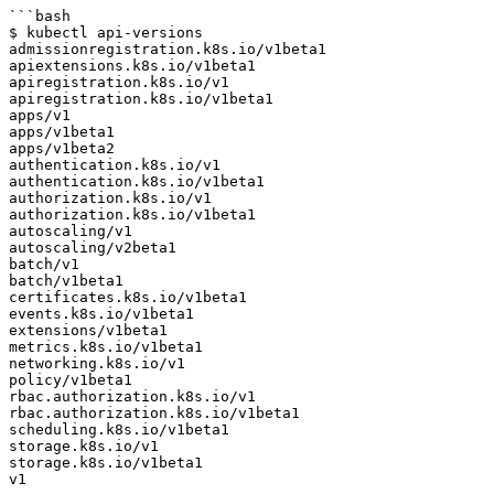
```bash

$ kubectl api-versions

admissionregistration.k8s.io/v1beta1

apiextensions.k8s.io/v1beta1

apiregistration.k8s.io/v1

apiregistration.k8s.io/v1beta1

apps/v1

apps/v1beta1

apps/v1beta2

authentication.k8s.io/v1

authentication.k8s.io/v1beta1

authorization.k8s.io/v1

authorization.k8s.io/v1beta1

autoscaling/v1

autoscaling/v2beta1

batch/v1

batch/v1beta1

certificates.k8s.io/v1beta1

events.k8s.io/v1beta1

extensions/v1beta1

metrics.k8s.io/v1beta1

networking.k8s.io/v1

policy/v1beta1

rbac.authorization.k8s.io/v1

rbac.authorization.k8s.io/v1beta1

scheduling.k8s.io/v1beta1

storage.k8s.io/v1

storage.k8s.io/v1beta1

v1
