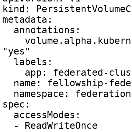
kind: PersistentVolumeCl
metadata:

  annotations:

    volume.alpha.kubernetes.io/storage-class: 
"yes"

  labels:

    app: federated-cluster

  name: fellowship-federation-apiserver-etcd-claim

  namespace: federation-system

spec:

  accessModes:

  - ReadWriteOnce
