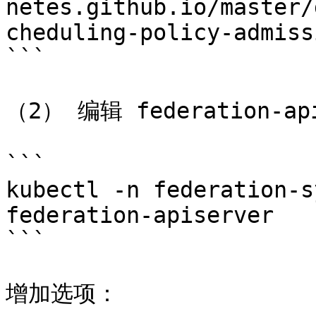
netes.github.io/master/
cheduling-policy-admiss
```

（2） 编辑 federation-api
```

kubectl -n federation-s
federation-apiserver

```

增加选项：
