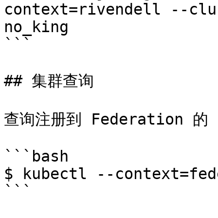
context=rivendell --clu
no_king

```

## 集群查询

查询注册到 Federation 的 
```bash

$ kubectl --context=fed
```
