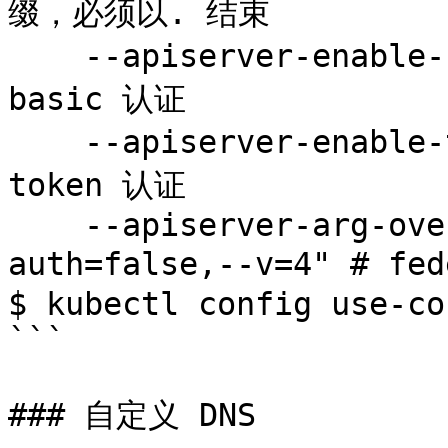
缀，必须以. 结束

    --apiserver-enable-basic-auth=true \ # 开启 
basic 认证

    --apiserver-enable-token-auth=true \ # 开启 
token 认证

    --apiserver-arg-overrides="--anonymous-
auth=false,--v=4" # fe
$ kubectl config use-co
```

### 自定义 DNS
