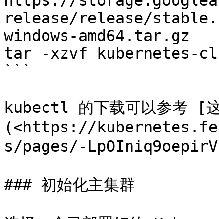
https://storage.googlea
release/release/stable.
windows-amd64.tar.gz

tar -xzvf kubernetes-cl
```

kubectl 的下载可以参考 [
(<https://kubernetes.fe
s/pages/-LpOIniq9oepir
### 初始化主集群
