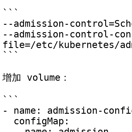
```

--admission-control=Sch
--admission-control-con
file=/etc/kubernetes/ad
```

增加 volume：

```

- name: admission-config
  configMap:

    name: admission
