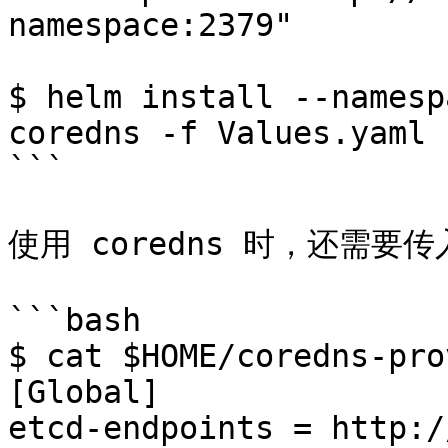
namespace:2379"

$ helm install --namesp
coredns -f Values.yaml 
```

使用 coredns 时，还需要传入
```bash

$ cat $HOME/coredns-pro
[Global]

etcd-endpoints = http:/