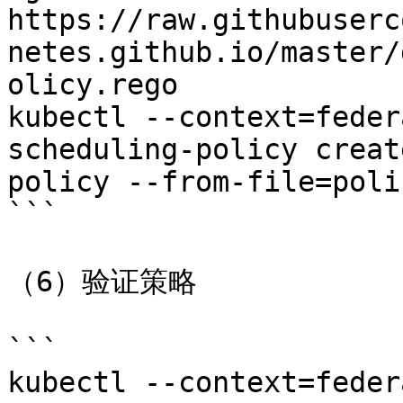
https://raw.githubuserc
netes.github.io/master/
olicy.rego

kubectl --context=feder
scheduling-policy creat
policy --from-file=poli
```

（6）验证策略

```

kubectl --context=feder