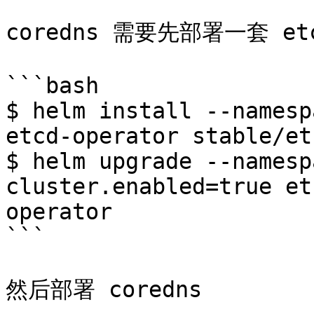
coredns 需要先部署一套 et
```bash

$ helm install --namesp
etcd-operator stable/et
$ helm upgrade --namesp
cluster.enabled=true et
operator

```

然后部署 coredns
