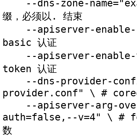
    --dns-zone-name="example.com." \     # 域名后
缀，必须以. 结束

    --apiserver-enable-basic-auth=true \ # 开启 
basic 认证

    --apiserver-enable-token-auth=true \ # 开启 
token 认证

    --dns-provider-config="$HOME/coredns-
provider.conf" \ # cor
    --apiserver-arg-overrides="--anonymous-
auth=false,--v=4" \ #
数
