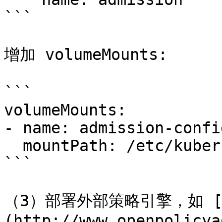
```

增加 volumeMounts:

```

volumeMounts:

- name: admission-config
  mountPath: /etc/kubernetes/admission

```

（3）部署外部策略引擎，如 [Open
(http://www.openpolicya