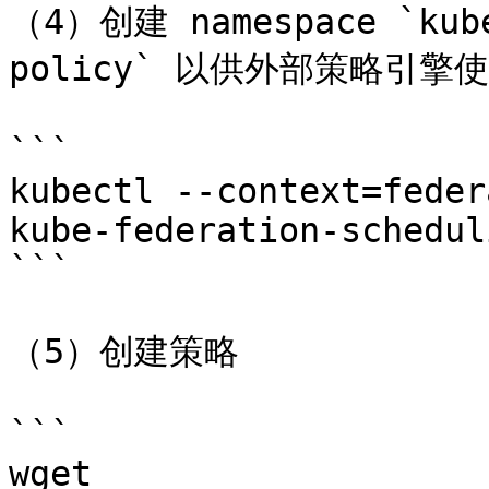
（4）创建 namespace `kube
policy` 以供外部策略引擎使
```

kubectl --context=feder
kube-federation-schedul
```

（5）创建策略

```

wget 