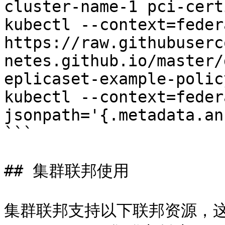
cluster-name-1 pci-cert
kubectl --context=feder
https://raw.githubuserc
netes.github.io/master/
eplicaset-example-polic
kubectl --context=feder
jsonpath='{.metadata.an
```

## 集群联邦使用

集群联邦支持以下联邦资源，这