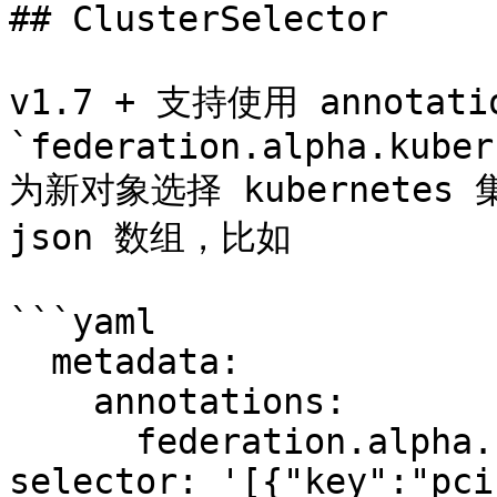
## ClusterSelector

v1.7 + 支持使用 annotatio
`federation.alpha.kuber
为新对象选择 kubernetes 
json 数组，比如

```yaml

  metadata:

    annotations:

      federation.alpha.kubernetes.io/cluster-
selector: '[{"key":"pci