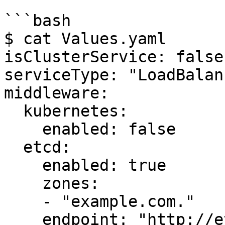
```bash

$ cat Values.yaml

isClusterService: false

serviceType: "LoadBalanc
middleware:

  kubernetes:

    enabled: false

  etcd:

    enabled: true

    zones:

    - "example.com."

    endpoint: "http://etcd-cluster.my-