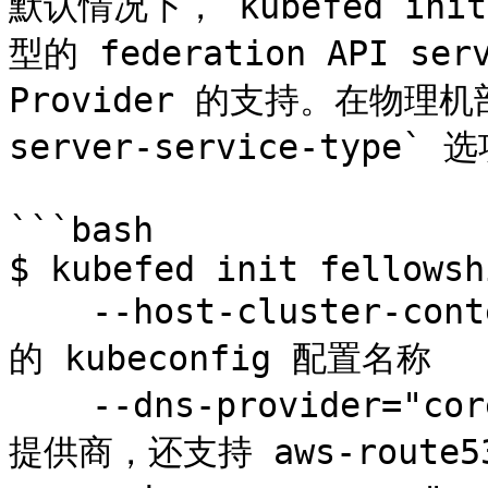
默认情况下，`kubefed init
型的 federation API se
Provider 的支持。在物理机
server-service-type` 
```bash

$ kubefed init fellowshi
    --host-cluster-context=rivendell \   # 部署集群
的 kubeconfig 配置名称

    --dns-provider="coredns" \           # DNS 服务
提供商，还支持 aws-route53 