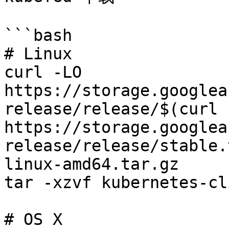
```bash

# Linux

curl -LO 
https://storage.googlea
release/release/$(curl -
https://storage.googlea
release/release/stable.
linux-amd64.tar.gz

tar -xzvf kubernetes-cl
# OS X
