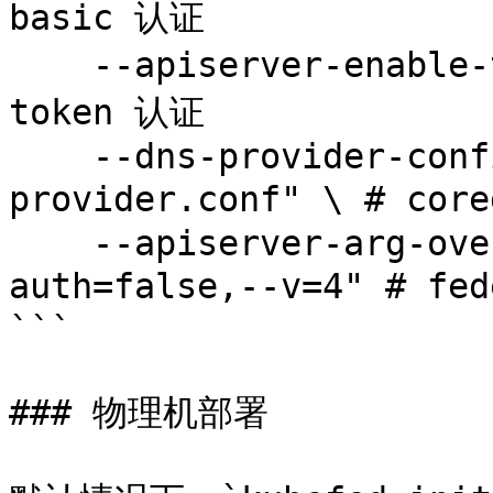
basic 认证

    --apiserver-enable-token-auth=true \ # 开启 
token 认证

    --dns-provider-config="$HOME/coredns-
provider.conf" \ # cor
    --apiserver-arg-overrides="--anonymous-
auth=false,--v=4" # fe
```

### 物理机部署
