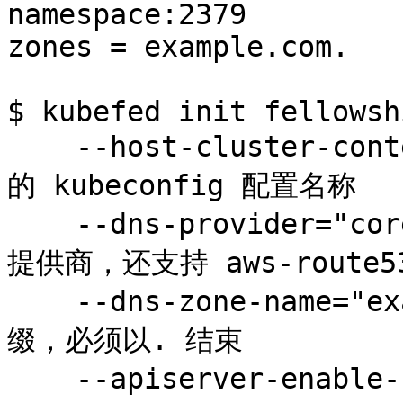
namespace:2379

zones = example.com.

$ kubefed init fellowshi
    --host-cluster-context=rivendell \   # 部署集群
的 kubeconfig 配置名称

    --dns-provider="coredns" \           # DNS 服务
提供商，还支持 aws-route53 
    --dns-zone-name="example.com." \     # 域名后
缀，必须以. 结束

    --apiserver-enable-basic-auth=true \ # 开启 