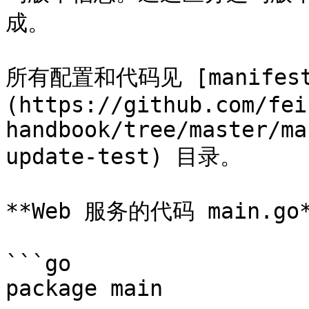
成。

所有配置和代码见 [manifests/
(https://github.com/fei
handbook/tree/master/ma
update-test) 目录。

**Web 服务的代码 main.go*
```go

package main
