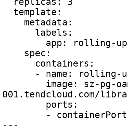
  replicas: 3

  template:

    metadata:

      labels:

        app: rolling-update-test

    spec:

      containers:

      - name: rolling-update-test

        image: sz-pg-oam-docker-hub-
001.tendcloud.com/libra
        ports:

        - containerPort: 9090

---
