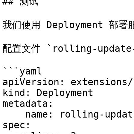
## 测试

我们使用 Deployment 部
配置文件 `rolling-update-
```yaml

apiVersion: extensions/
kind: Deployment

metadata:

    name: rolling-update-test

spec:
