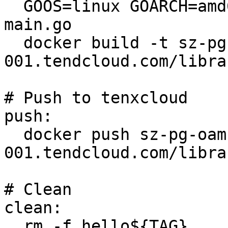
  GOOS=linux GOARCH=amd64 go build -o hello${TAG} 
main.go

  docker build -t sz-pg-oam-docker-hub-
001.tendcloud.com/libra
# Push to tenxcloud

push:

  docker push sz-pg-oam-docker-hub-
001.tendcloud.com/libra
# Clean

clean:

  rm -f hello${TAG}
