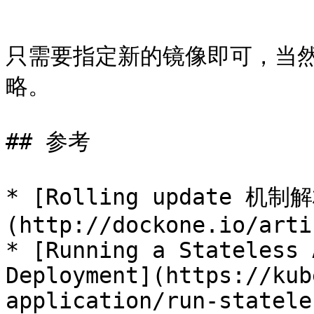
```

只需要指定新的镜像即可，当然你可
略。

## 参考

* [Rolling update 机制
(http://dockone.io/arti
* [Running a Stateless 
Deployment](https://kub
application/run-statele