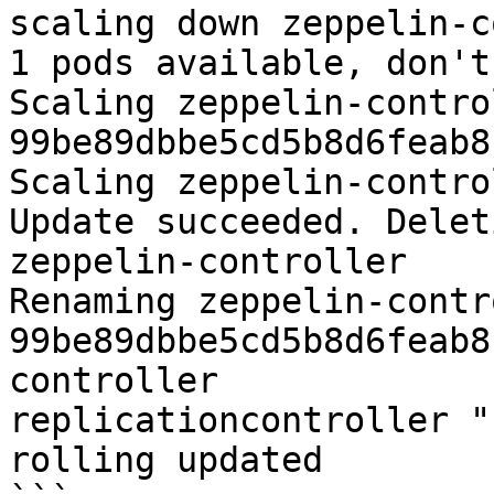
scaling down zeppelin-c
1 pods available, don't
Scaling zeppelin-contro
99be89dbbe5cd5b8d6feab8
Scaling zeppelin-contro
Update succeeded. Delet
zeppelin-controller

Renaming zeppelin-contr
99be89dbbe5cd5b8d6feab8
controller

replicationcontroller "
rolling updated
