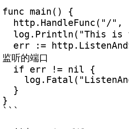
func main() {

  http.HandleFunc("/", sayhello) // 设置访问的路由

  log.Println("This is version 1.")

  err := http.ListenAndServe(":9090", nil) // 设置
监听的端口

  if err != nil {

    log.Fatal("ListenAndServe:", err)

  }

}

```
