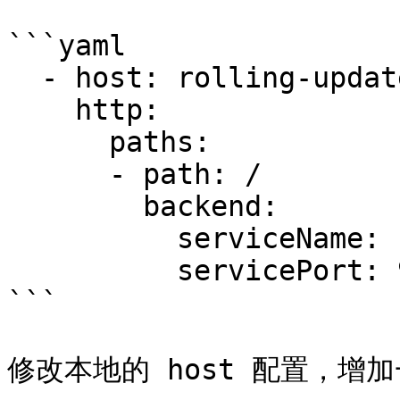
```yaml

  - host: rolling-update-test.traefik.io

    http:

      paths:

      - path: /

        backend:

          serviceName: rolling-update-test

          servicePort: 9090

```

修改本地的 host 配置，增加