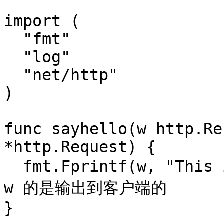
import (

  "fmt"

  "log"

  "net/http"

)

func sayhello(w http.Re
*http.Request) {

  fmt.Fprintf(w, "This is version 1.") // 这个写入到 
w 的是输出到客户端的

}
