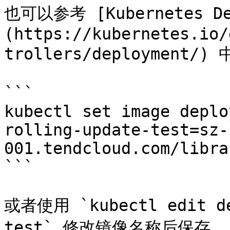
也可以参考 [Kubernetes Dep
(https://kubernetes.io/
trollers/deploymen
```

kubectl set image deplo
rolling-update-test=sz-
001.tendcloud.com/libra
```

或者使用 `kubectl edit de
test` 修改镜像名称后保存。
