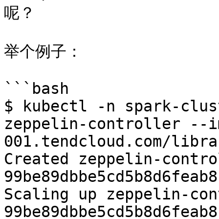
呢？

举个例子：

```bash

$ kubectl -n spark-clus
zeppelin-controller --i
001.tendcloud.com/libra
Created zeppelin-contro
99be89dbbe5cd5b8d6feab8
Scaling up zeppelin-con
99be89dbbe5cd5b8d6feab8