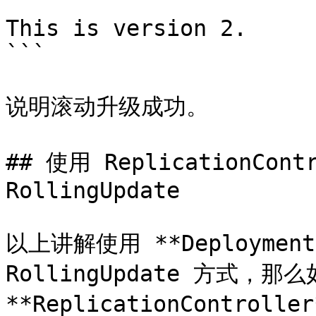
```

This is version 2.

```

说明滚动升级成功。

## 使用 ReplicationCont
RollingUpdate

以上讲解使用 **Deployment
RollingUpdate 方式，那
**ReplicationControll