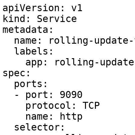
apiVersion: v1

kind: Service

metadata:

  name: rolling-update-test

  labels:

    app: rolling-update-test

spec:

  ports:

  - port: 9090

    protocol: TCP

    name: http

  selector:
