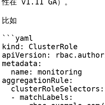
性在 v1.11 GA）。

比如

```yaml

kind: ClusterRole

apiVersion: rbac.author
metadata:

  name: monitoring

aggregationRule:

  clusterRoleSelectors:

  - matchLabels:
