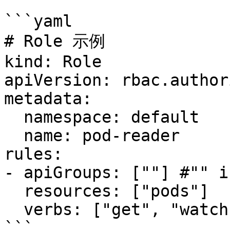
```yaml

# Role 示例

kind: Role

apiVersion: rbac.author
metadata:

  namespace: default

  name: pod-reader

rules:

- apiGroups: [""] #"" i
  resources: ["pods"]

  verbs: ["get", "watch", "list"]

```
