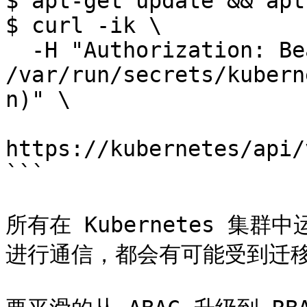
$ apt-get update && apt
$ curl -ik \

  -H "Authorization: Bearer $(cat 
/var/run/secrets/kubern
n)" \

https://kubernetes/api/
```

所有在 Kubernetes 集群中
进行通信，都会有可能受到迁移