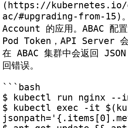
(https://kubernetes.io/
ac/#upgrading-from-1
Account 的应用。ABAC 
Pod Token，API Ser
在 ABAC 集群中会返回 JSO
回错误。

```bash

$ kubectl run nginx --i
$ kubectl exec -it $(ku
jsonpath='{.items[0].me