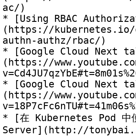
ac/)

* [Using RBAC Authoriza
(https://kubernetes.io/
authn-authz/rbac/)

* [Google Cloud Next ta
(https://www.youtube.co
v=Cd4JU7qzYbE#t=8m01s%20
* [Google Cloud Next ta
(https://www.youtube.co
v=18P7cFc6nTU#t=41m06s%2
* [在 Kubernetes Pod 中
Server](http://tonybai.