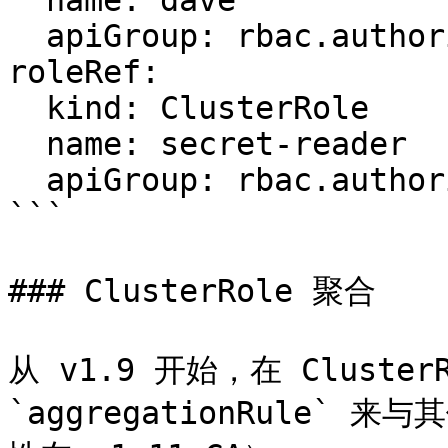
  name: dave

  apiGroup: rbac.authorization.k8s.io

roleRef:

  kind: ClusterRole

  name: secret-reader

  apiGroup: rbac.authorization.k8s.io

```

### ClusterRole 聚合

从 v1.9 开始，在 Cluster
`aggregationRule` 来