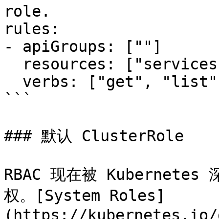
role.

rules:

- apiGroups: [""]

  resources: ["services", "endpoints", "pods"]

  verbs: ["get", "list", "watch"]

```

### 默认 ClusterRole

RBAC 现在被 Kuberne
权。[System Roles]
(https://kubernetes.io/