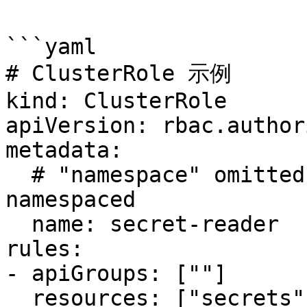
```yaml

# ClusterRole 示例

kind: ClusterRole

apiVersion: rbac.author
metadata:

  # "namespace" omitted since ClusterRoles are not 
namespaced

  name: secret-reader

rules:

- apiGroups: [""]

  resources: ["secrets"]
