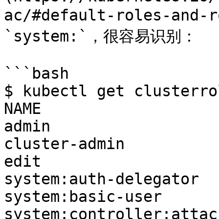
ac/#default-roles-and
`system:`，很容易识别：

```bash

$ kubectl get clusterro
NAME                   
admin                  
cluster-admin          
edit                   
system:auth-delegator  
system:basic-user      
system:controller:attac