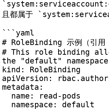
`system:serviceaccount
且都属于 `system:service
```yaml

# RoleBinding 示例（引用 
# This role binding all
the "default" namespace.
kind: RoleBinding

apiVersion: rbac.author
metadata:

  name: read-pods

  namespace: default
