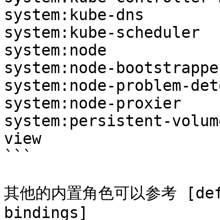
system:kube-dns        
system:kube-scheduler  
system:node            
system:node-bootstrappe
system:node-problem-det
system:node-proxier    
system:persistent-volum
view                   
```

其他的内置角色可以参考 [defaul
bindings]