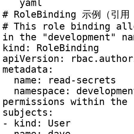
```yaml

# RoleBinding 示例（引用 C
# This role binding all
in the "development" na
kind: RoleBinding

apiVersion: rbac.author
metadata:

  name: read-secrets

  namespace: development # This only grants 
permissions within the 
subjects:

- kind: User
