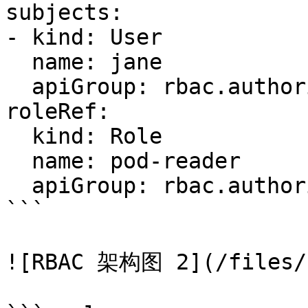
subjects:

- kind: User

  name: jane

  apiGroup: rbac.authorization.k8s.io

roleRef:

  kind: Role

  name: pod-reader

  apiGroup: rbac.authorization.k8s.io

```

![RBAC 架构图 2](/files/E