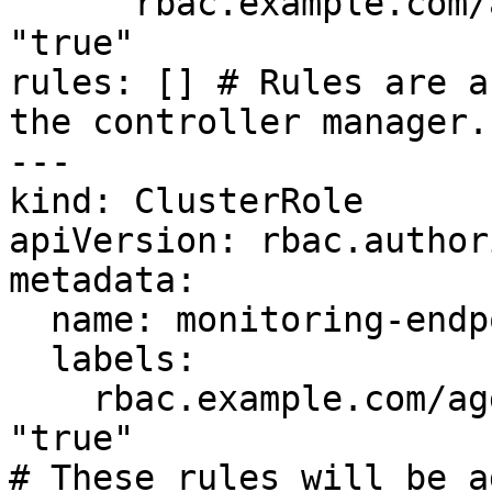
      rbac.example.com/aggregate-to-monitoring: 
"true"

rules: [] # Rules are a
the controller manager.

---

kind: ClusterRole

apiVersion: rbac.author
metadata:

  name: monitoring-endpoints

  labels:

    rbac.example.com/aggregate-to-monitoring: 
"true"

# These rules will be a