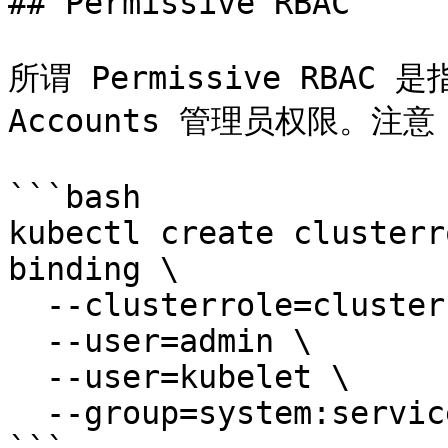
## Permissive RBAC

所谓 Permissive RBAC 
Accounts 管理员权限。注
```bash

kubectl create clusterr
binding \

  --clusterrole=cluster-admin \

  --user=admin \

  --user=kubelet \

  --group=system:serviceaccounts
