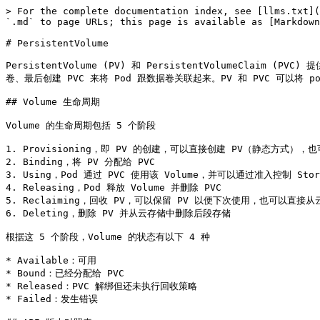
> For the complete documentation index, see [llms.txt](https://kubernetes.feisky.xyz/llms.txt). Markdown versions of documentation pages are available by appending `.md` to page URLs; this page is available as [Markdown](https://kubernetes.feisky.xyz/concepts/objects/persistent-volume.md).

# PersistentVolume

PersistentVolume (PV) 和 PersistentVolumeClaim (PVC) 提供了方便的持久化卷：PV 提供网络存储资源，而 PVC 请求存储资源。这样，设置持久化的工作流包括配置底层文件系统或者云数据卷、创建持久性数据卷、最后创建 PVC 来将 Pod 跟数据卷关联起来。PV 和 PVC 可以将 pod 和数据卷解耦，pod 不需要知道确切的文件系统或者支持它的持久化引擎。

## Volume 生命周期

Volume 的生命周期包括 5 个阶段

1. Provisioning，即 PV 的创建，可以直接创建 PV（静态方式），也可以使用 StorageClass 动态创建
2. Binding，将 PV 分配给 PVC
3. Using，Pod 通过 PVC 使用该 Volume，并可以通过准入控制 StorageObjectInUseProtection（1.9 及以前版本为 PVCProtection）阻止删除正在使用的 PVC
4. Releasing，Pod 释放 Volume 并删除 PVC
5. Reclaiming，回收 PV，可以保留 PV 以便下次使用，也可以直接从云存储中删除
6. Deleting，删除 PV 并从云存储中删除后段存储

根据这 5 个阶段，Volume 的状态有以下 4 种

* Available：可用
* Bound：已经分配给 PVC
* Released：PVC 解绑但还未执行回收策略
* Failed：发生错误

## API 版本对照表

| Kubernetes 版本 | PV/PVC 版本 | StorageClass 版本        |
| ------------- | --------- | ---------------------- |
| v1.5-v1.6     | core/v1   | storage.k8s.io/v1beta1 |
| v1.7+         | core/v1   | storage.k8s.io/v1      |

## PV

PersistentVolume（PV）是集群之中的一块网络存储。跟 Node 一样，也是集群的资源。PV 跟 Volume (卷) 类似，不过会有独立于 Pod 的生命周期。比如一个 NFS 的 PV 可以定义为

```yaml
apiVersion: v1
kind: PersistentVolume
metadata:
  name: pv0003
spec:
  capacity:
    storage: 5Gi
  accessModes:
    - ReadWriteOnce
  persistentVolumeReclaimPolicy: Recycle
  nfs:
    path: /tmp
    server: 172.17.0.2
```

PV 的访问模式（accessModes）有三种：

* ReadWriteOnce（RWO）：是最基本的方式，可读可写，但只支持被单个节点挂载。
* ReadOnlyMany（ROX）：可以以只读的方式被多个节点挂载。
* ReadWriteMany（RWX）：这种存储可以以读写的方式被多个节点共享。不是每一种存储都支持这三种方式，像共享方式，目前支持的还比较少，比较常用的是 NFS。在 PVC 绑定 PV 时通常根据两个条件来绑定，一个是存储的大小，另一个就是访问模式。

PV 的回收策略（persistentVolumeReclaimPolicy，即 PVC 释放卷的时候 PV 该如何操作）也有三种

* Retain，不清理, 保留 Volume（需要手动清理）
* Recycle，删除数据，即 `rm -rf /thevolume/*`（只有 NFS 和 HostPath 支持）
* Delete，删除存储资源，比如删除 AWS EBS 卷（只有 AWS EBS, GCE PD, Azure Disk 和 Cinder 支持）

## StorageClass

上面通过手动的方式创建了一个 NFS Volume，这在管理很多 Volume 的时候不太方便。Kubernetes 还提供了 [StorageClass](https://kubernetes.io/docs/user-guide/persistent-volumes/#storageclasses) 来动态创建 PV，不仅节省了管理员的时间，还可以封装不同类型的存储供 PVC 选用。

StorageClass 包括四个部分

* provisioner：指定 Volume 插件的类型，包括内置插件（如 `kubernetes.io/glusterfs`）和外部插件（如 [external-storage](https://github.com/kubernetes-incubator/external-storage/tree/master/ceph/cephfs) 提供的 `ceph.com/cephfs`）。
* mountOptions：指定挂载选项，当 PV 不支持指定的选项时会直接失败。比如 NFS 支持 `hard` 和 `nfsvers=4.1` 等选项。
* parameters：指定 provisioner 的选项，比如 `kubernetes.io/aws-ebs` 支持 `type`、`zone`、`iopsPerGB` 等参数。
* reclaimPolicy：指定回收策略，同 PV 的回收策略。

在使用 PVC 时，可以通过 `DefaultStorageClass` 准入控制设置默认 StorageClass, 即给未设置 storageClassName 的 PVC 自动添加默认的 StorageClass。而默认的 StorageClass 带有 annotation `storageclass.kubernetes.io/is-default-class=true`。

| Volume Plugin        | Internal Provisioner | Config Example                                                                                    |
| -------------------- | -------------------- | ------------------------------------------------------------------------------------------------- |
| AWSElasticBlockStore | ✓                    | [AWS](https://kubernetes.io/docs/concepts/storage/storage-classes/#aws)                           |
| AzureFile            | ✓                    | [Azure File](